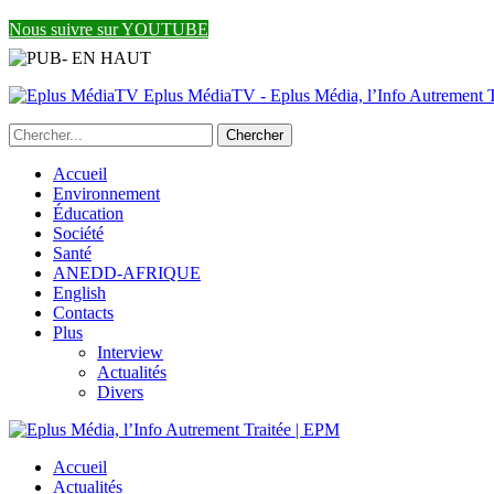
Nous suivre sur YOUTUBE
Eplus MédiaTV - Eplus Média, l’Info Autrement Tr
Accueil
Environnement
Éducation
Société
Santé
ANEDD-AFRIQUE
English
Contacts
Plus
Interview
Actualités
Divers
Accueil
Actualités