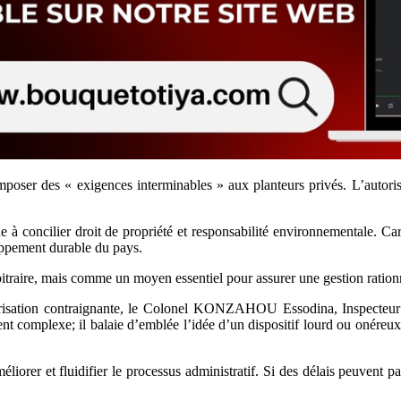
’imposer des « exigences interminables » aux planteurs privés. L’autor
 à concilier droit de propriété et responsabilité environnementale. Car
eloppement durable du pays.
itraire, mais comme un moyen essentiel pour assurer une gestion rationne
orisation contraignante, le Colonel KONZAHOU Essodina, Inspecteur gén
ent complexe; il balaie d’emblée l’idée d’un dispositif lourd ou onéreu
éliorer et fluidifier le processus administratif. Si des délais peuvent pa