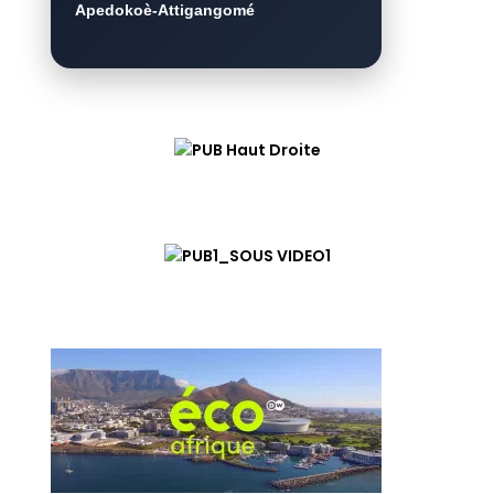
Apedokoè-Attigangomé