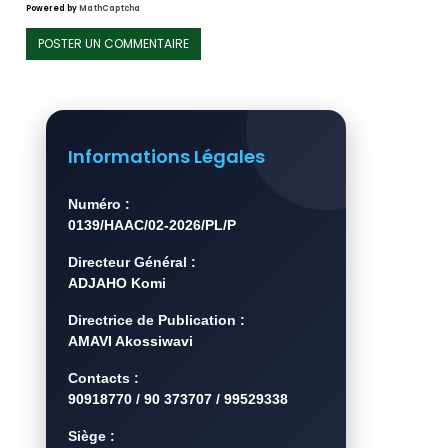
Powered by
MathCaptcha
Informations Légales
Numéro :
0139/HAAC/02-2026/PL/P
Directeur Général :
ADJAHO Komi
Directrice de Publication :
AMAVI Akossiwavi
Contacts :
90918770 / 90 373707 / 99529338
Siège :