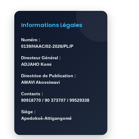
Informations Légales
Numéro :
0139/HAAC/02-2026/PL/P
Directeur Général :
ADJAHO Komi
Directrice de Publication :
AMAVI Akossiwavi
Contacts :
90918770 / 90 373707 / 99529338
Siège :
Apedokoè-Attigangomé