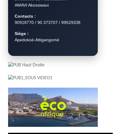
AMAVI Akossiwavi
Contacts :
90918770 / 90 373707 / 99529338
Siège :
Apedokoè-Attigangomé