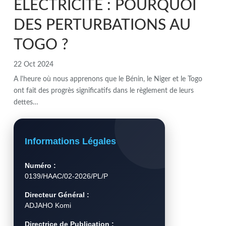
ELECTRICITE : POURQUOI
DES PERTURBATIONS AU
TOGO ?
22 Oct 2024
A l'heure où nous apprenons que le Bénin, le Niger et le Togo
ont fait des progrès significatifs dans le règlement de leurs
dettes…
Informations Légales
Numéro :
0139/HAAC/02-2026/PL/P
Directeur Général :
ADJAHO Komi
Directrice de Publication :