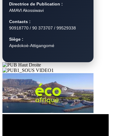
Directrice de Publication :
AMAVI Akossiwavi
Contacts :
90918770 / 90 373707 / 99529338
Siège :
Apedokoè-Attigangomé