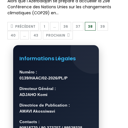
Alors que l'Azerbaïdjan se prépare à accueillir la 29e
Conférence des Nations Unies sur les changements
climatiques (COP29) en…
PRÉCÉDENT
1
…
36
37
38
39
40
…
43
PROCHAIN
Informations Légales
Numéro :
0139/HAAC/02-2026/PL/P
Directeur Général :
ADJAHO Komi
Directrice de Publication :
AMAVI Akossiwavi
Contacts :
90918770 / 90 373707 / 99529338