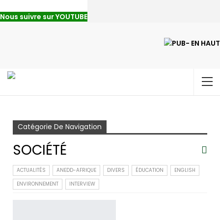
Nous suivre sur YOUTUBE
Accueil
Société
Page 38
Catégorie De Navigation
SOCIÉTÉ
ACTUALITÉS
ANEDD-AFRIQUE
DIVERS
ÉDUCATION
ENGLISH
ENVIRONNEMENT
INTERVIEW