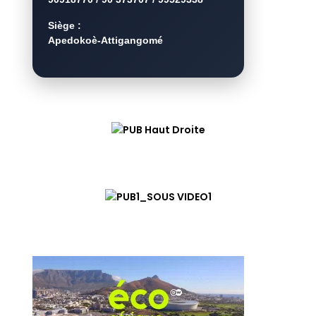
Siège :
Apedokoè-Attigangomé