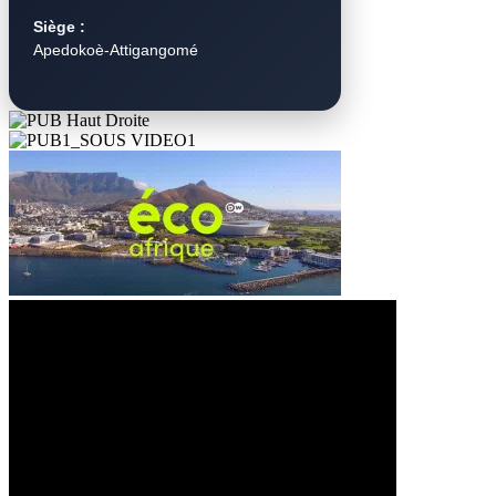
Siège :
Apedokoè-Attigangomé