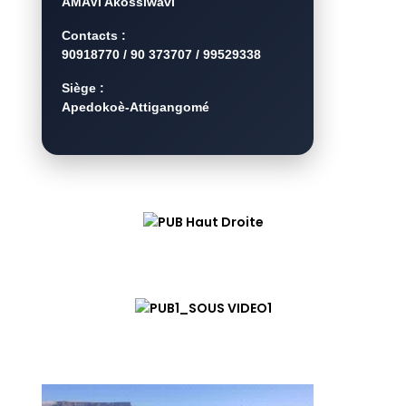
AMAVI Akossiwavi
Contacts :
90918770 / 90 373707 / 99529338
Siège :
Apedokoè-Attigangomé