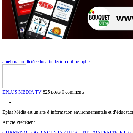
amélioration
dictée
education
lecture
orthographe
EPLUS MEDIA TV
825 posts
0 comments
Eplus Média est un site d’information environnementale et d’éducati
Article Précédent
CHAMPISO TOGO VOUS INVITE A UNE CONFERENCE EX