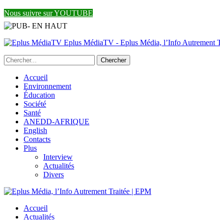
Nous suivre sur YOUTUBE
Eplus MédiaTV - Eplus Média, l’Info Autrement Tr
Accueil
Environnement
Éducation
Société
Santé
ANEDD-AFRIQUE
English
Contacts
Plus
Interview
Actualités
Divers
Accueil
Actualités