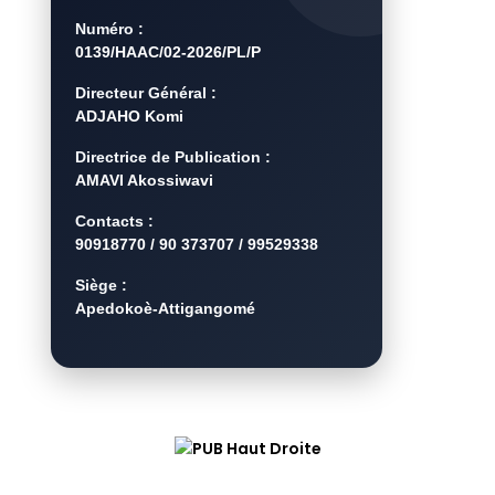
Numéro :
0139/HAAC/02-2026/PL/P
Directeur Général :
ADJAHO Komi
Directrice de Publication :
AMAVI Akossiwavi
Contacts :
90918770 / 90 373707 / 99529338
Siège :
Apedokoè-Attigangomé