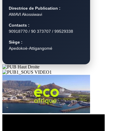
Directrice de Publication :
AMAVI Akossiwavi
Contacts :
90918770 / 90 373707 / 99529338
Siège :
Apedokoè-Attigangomé