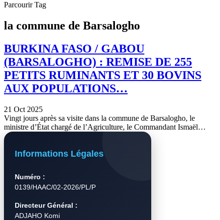
Parcourir Tag
la commune de Barsalogho
BURKINA FASO / GABOU
(BARSALOGHO) : REMISE DE 255
PETITS RUMINANTS ET 30 BOVINS
AUX POPULATIONS…
21 Oct 2025
Vingt jours après sa visite dans la commune de Barsalogho, le
ministre d’État chargé de l’Agriculture, le Commandant Ismaël…
Informations Légales
Numéro :
0139/HAAC/02-2026/PL/P
Directeur Général :
ADJAHO Komi