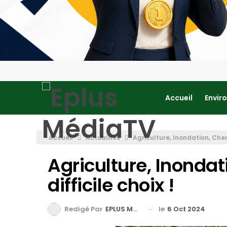
Accueil
Envir
Accueil
Actualités
Agriculture, Inondation, Cherté
Agriculture, Inondati
difficile choix !
le
6 Oct 2024
Redigé Par
EPLUS MEDIA TV