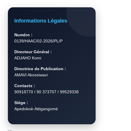
Informations Légales
Numéro :
0139/HAAC/02-2026/PL/P
Directeur Général :
ADJAHO Komi
Directrice de Publication :
AMAVI Akossiwavi
Contacts :
90918770 / 90 373707 / 99529338
Siège :
Apedokoè-Attigangomé