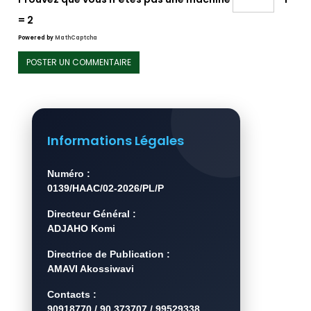
= 2
Powered by
MathCaptcha
Informations Légales
Numéro :
0139/HAAC/02-2026/PL/P
Directeur Général :
ADJAHO Komi
Directrice de Publication :
AMAVI Akossiwavi
Contacts :
90918770 / 90 373707 / 99529338