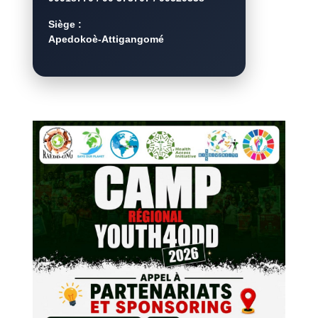
Siège :
Apedokoè-Attigangomé