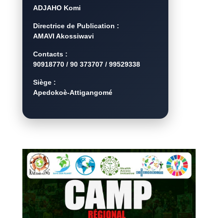
ADJAHO Komi
Directrice de Publication :
AMAVI Akossiwavi
Contacts :
90918770 / 90 373707 / 99529338
Siège :
Apedokoè-Attigangomé