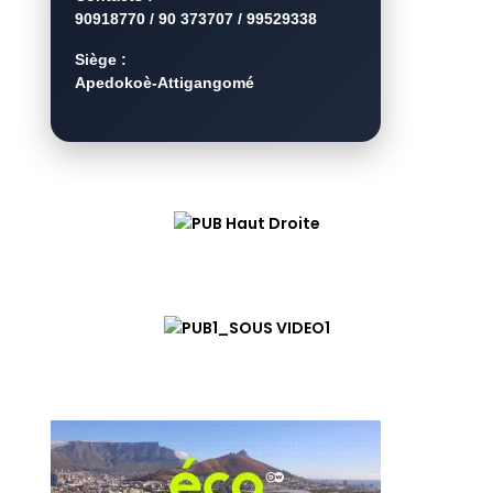
90918770 / 90 373707 / 99529338
Siège :
Apedokoè-Attigangomé