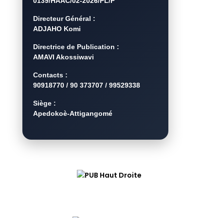
0139/HAAC/02-2026/PL/P
Directeur Général :
ADJAHO Komi
Directrice de Publication :
AMAVI Akossiwavi
Contacts :
90918770 / 90 373707 / 99529338
Siège :
Apedokoè-Attigangomé