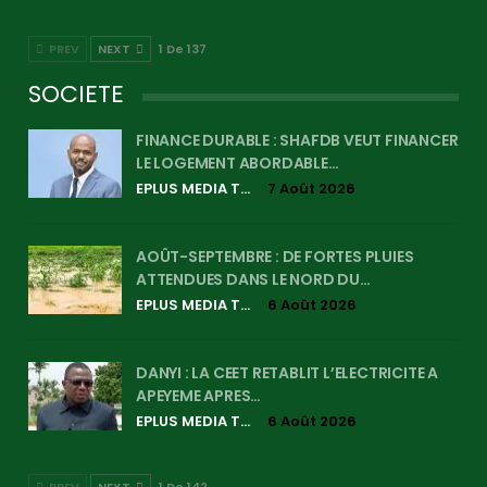
PREV
NEXT
1 De 137
SOCIETE
FINANCE DURABLE : SHAFDB VEUT FINANCER
LE LOGEMENT ABORDABLE…
EPLUS MEDIA TV
7 Août 2026
AOÛT-SEPTEMBRE : DE FORTES PLUIES
ATTENDUES DANS LE NORD DU…
EPLUS MEDIA TV
6 Août 2026
DANYI : LA CEET RETABLIT L’ELECTRICITE A
APEYEME APRES…
EPLUS MEDIA TV
6 Août 2026
PREV
NEXT
1 De 142