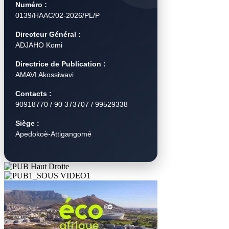
Numéro :
0139/HAAC/02-2026/PL/P
Directeur Général :
ADJAHO Komi
Directrice de Publication :
AMAVI Akossiwavi
Contacts :
90918770 / 90 373707 / 99529338
Siège :
Apedokoè-Attigangomé