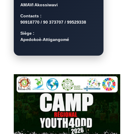
AMAVI Akossiwavi
Contacts :
90918770 / 90 373707 / 99529338
Siège :
Apedokoè-Attigangomé