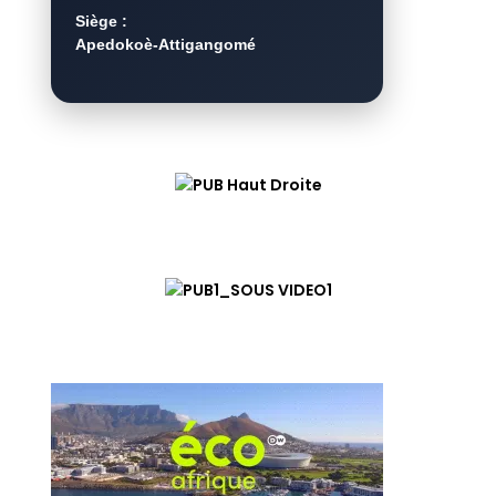
Siège :
Apedokoè-Attigangomé