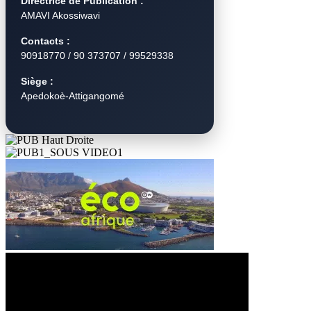
Directrice de Publication :
AMAVI Akossiwavi
Contacts :
90918770 / 90 373707 / 99529338
Siège :
Apedokoè-Attigangomé