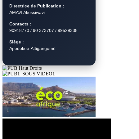
Directrice de Publication :
AMAVI Akossiwavi
Contacts :
90918770 / 90 373707 / 99529338
Siège :
Apedokoè-Attigangomé