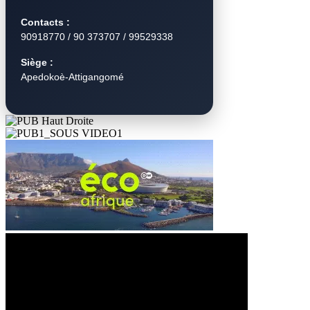
Contacts :
90918770 / 90 373707 / 99529338
Siège :
Apedokoè-Attigangomé