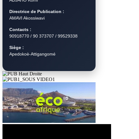
ADJAHO Komi
Directrice de Publication :
AMAVI Akossiwavi
Contacts :
90918770 / 90 373707 / 99529338
Siège :
Apedokoè-Attigangomé