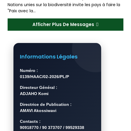
Nations unies sur la biodiversité invite les pays à faire la
"Paix avec la…
Afficher Plus De Messages
Informations Légales
Numéro :
0139/HAAC/02-2026/PL/P
Directeur Général :
ADJAHO Komi
Directrice de Publication :
AMAVI Akossiwavi
Contacts :
90918770 / 90 373707 / 99529338