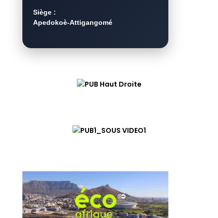
Siège :
Apedokoè-Attigangomé