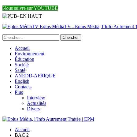
Nous suivre sur YOUTUBE
Eplus MédiaTV - Eplus Média, l’Info Autrement Tr
Accueil
Environnement
Éducation
Société
Santé
ANEDD-AFRIQUE
English
Contacts
Plus
Interview
Actualités
Divers
Accueil
BAC 2