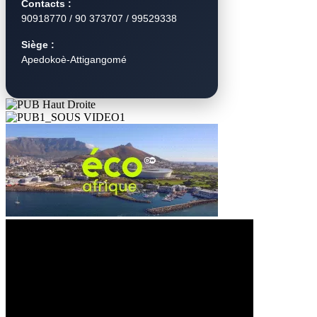
Contacts :
90918770 / 90 373707 / 99529338
Siège :
Apedokoè-Attigangomé