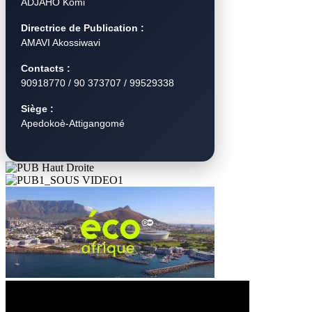
ADJAHO Komi
Directrice de Publication :
AMAVI Akossiwavi
Contacts :
90918770 / 90 373707 / 99529338
Siège :
Apedokoè-Attigangomé