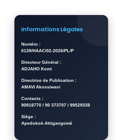
Informations Légales
Numéro :
0139/HAAC/02-2026/PL/P
Directeur Général :
ADJAHO Komi
Directrice de Publication :
AMAVI Akossiwavi
Contacts :
90918770 / 90 373707 / 99529338
Siège :
Apedokoè-Attigangomé