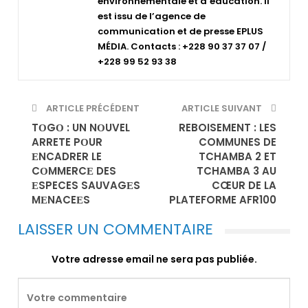
environnementale et d’éducation. Il
est issu de l’agence de
communication et de presse EPLUS
MÉDIA. Contacts : +228 90 37 37 07 /
+228 99 52 93 38
ARTICLE PRÉCÉDENT
ARTICLE SUIVANT
TОGО : UN NОUVEL
REBOISEMENT : LES
ARRETE PОUR
COMMUNES DE
ЕNCADRER LE
TCHAMBA 2 ET
CОMMERCЕ DES
TCHAMBA 3 AU
ЕSPECES SAUVAGЕS
CŒUR DE LA
MЕNACEЕS
PLATEFORME AFR100
LAISSER UN COMMENTAIRE
Votre adresse email ne sera pas publiée.