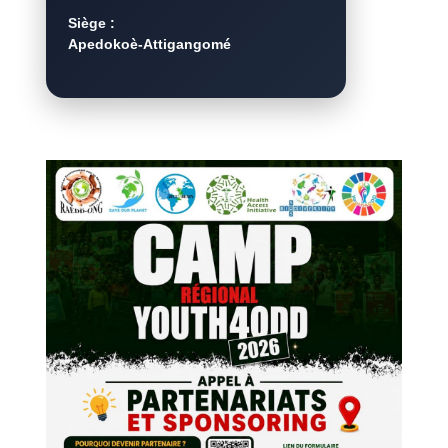
Siège :
Apedokoè-Attigangomé