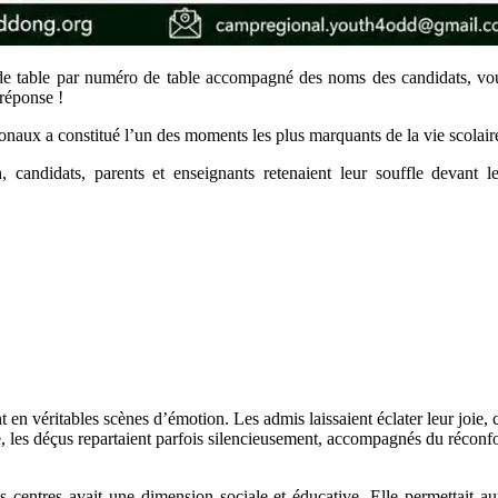
de table par numéro de table accompagné des noms des candidats, vous 
réponse !
onaux a constitué l’un des moments les plus marquants de la vie scolai
, candidats, parents et enseignants retenaient leur souffle devant le
 en véritables scènes d’émotion. Les admis laissaient éclater leur joie, c
les déçus repartaient parfois silencieusement, accompagnés du réconfort 
 centres avait une dimension sociale et éducative. Elle permettait au