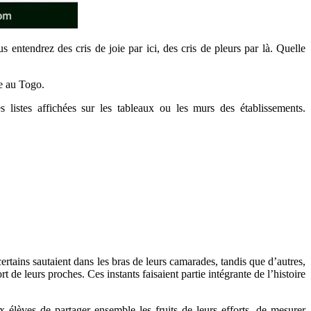
entendrez des cris de joie par ici, des cris de pleurs par là. Quelle
re au Togo.
s listes affichées sur les tableaux ou les murs des établissements.
ertains sautaient dans les bras de leurs camarades, tandis que d’autres,
de leurs proches. Ces instants faisaient partie intégrante de l’histoire
x élèves de partager ensemble les fruits de leurs efforts, de mesurer