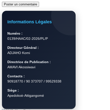
Informations Légales
Numéro :
0139/HAAC/02-2026/PL/P
Directeur Général :
ADJAHO Komi
Directrice de Publication :
AMAVI Akossiwavi
Contacts :
90918770 / 90 373707 / 99529338
Siège :
Apedokoè-Attigangomé