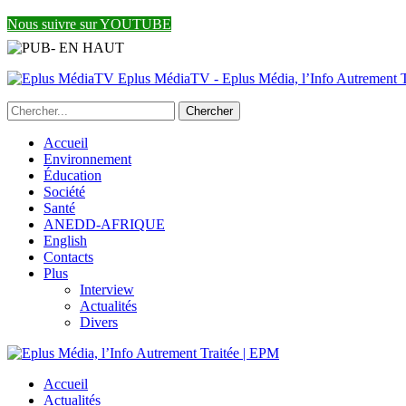
Nous suivre sur YOUTUBE
Eplus MédiaTV - Eplus Média, l’Info Autrement Tr
Accueil
Environnement
Éducation
Société
Santé
ANEDD-AFRIQUE
English
Contacts
Plus
Interview
Actualités
Divers
Accueil
Actualités