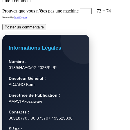
time I comment.
Prouvez que vous n’êtes pas une machine
+ 73 = 74
Powered by
MathCaptcha
Informations Légales
Numéro :
0139/HAAC/02-2026/PL/P
Directeur Général :
ADJAHO Komi
Directrice de Publication :
AMAVI Akossiwavi
Contacts :
90918770 / 90 373707 / 99529338
Siège :