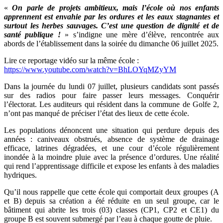
«
On parle de projets ambitieux, mais l’école où nos enfants
apprennent est envahie par les ordures et les eaux stagnantes et
surtout les herbes sauvages. C’est une question de dignité et de
santé publique !
» s’indigne une mère d’élève, rencontrée aux
abords de l’établissement dans la soirée du dimanche 06 juillet 2025.
Lire ce reportage vidéo sur la même école :
https://www.youtube.com/watch?v=BhLOYqMZyYM
Dans la journée du lundi 07 juillet, plusieurs candidats sont passés
sur des radios pour faire passer leurs messages. Conquérir
l’électorat. Les auditeurs qui résident dans la commune de Golfe 2,
n’ont pas manqué de préciser l’état des lieux de cette école.
Les populations dénoncent une situation qui perdure depuis des
années : caniveaux obstrués, absence de système de drainage
efficace, latrines dégradées, et une cour d’école régulièrement
inondée à la moindre pluie avec la présence d’ordures. Une réalité
qui rend l’apprentissage difficile et expose les enfants à des maladies
hydriques.
Qu’il nous rappelle que cette école qui comportait deux groupes (A
et B) depuis sa création a été réduite en un seul groupe, car le
bâtiment qui abrite les trois (03) classes (CP1, CP2 et CE1) du
groupe B est souvent submergé par l’eau à chaque goutte de pluie.