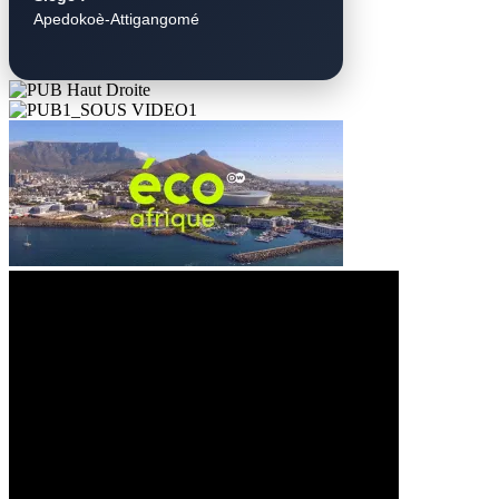
Apedokoè-Attigangomé