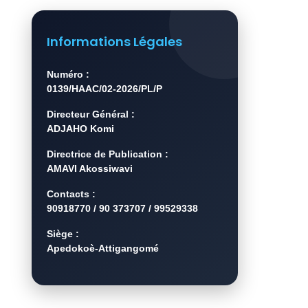
Informations Légales
Numéro :
0139/HAAC/02-2026/PL/P
Directeur Général :
ADJAHO Komi
Directrice de Publication :
AMAVI Akossiwavi
Contacts :
90918770 / 90 373707 / 99529338
Siège :
Apedokoè-Attigangomé