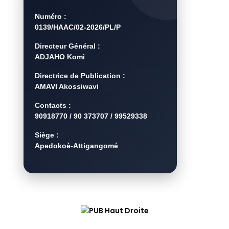
Numéro :
0139/HAAC/02-2026/PL/P
Directeur Général :
ADJAHO Komi
Directrice de Publication :
AMAVI Akossiwavi
Contacts :
90918770 / 90 373707 / 99529338
Siège :
Apedokoè-Attigangomé