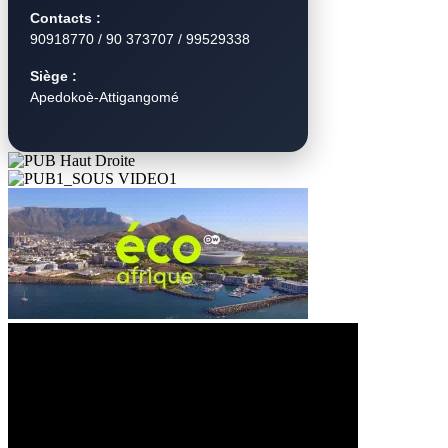
Contacts :
90918770 / 90 373707 / 99529338
Siège :
Apedokoè-Attigangomé