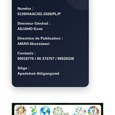
Numéro :
0139/HAAC/02-2026/PL/P
Directeur Général :
ADJAHO Komi
Directrice de Publication :
AMAVI Akossiwavi
Contacts :
90918770 / 90 373707 / 99529338
Siège :
Apedokoè-Attigangomé