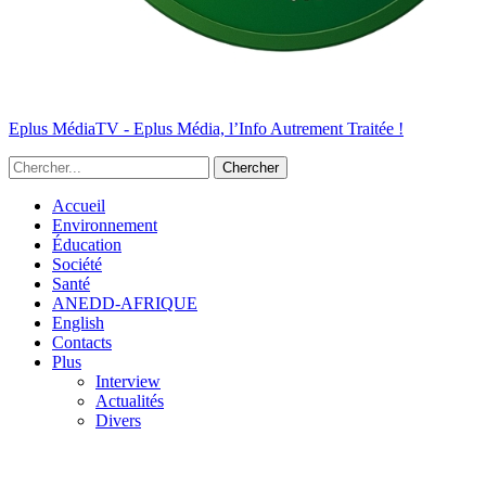
Eplus MédiaTV - Eplus Média, l’Info Autrement Traitée !
Accueil
Environnement
Éducation
Société
Santé
ANEDD-AFRIQUE
English
Contacts
Plus
Interview
Actualités
Divers