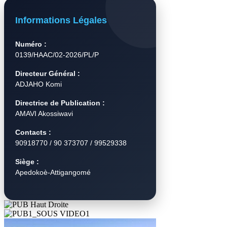
Informations Légales
Numéro :
0139/HAAC/02-2026/PL/P
Directeur Général :
ADJAHO Komi
Directrice de Publication :
AMAVI Akossiwavi
Contacts :
90918770 / 90 373707 / 99529338
Siège :
Apedokoè-Attigangomé