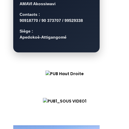
AMAVI Akossiwavi
Contacts :
90918770 / 90 373707 / 99529338
Siège :
Apedokoè-Attigangomé