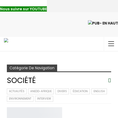
Nous suivre sur YOUTUBE
Accueil
Société
Page 3
Catégorie De Navigation
SOCIÉTÉ
ACTUALITÉS
ANEDD-AFRIQUE
DIVERS
ÉDUCATION
ENGLISH
ENVIRONNEMENT
INTERVIEW