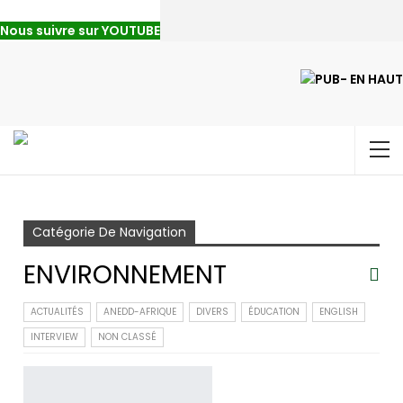
Nous suivre sur YOUTUBE
Accueil
Environnement
Page 2
Catégorie De Navigation
ENVIRONNEMENT
ACTUALITÉS
ANEDD-AFRIQUE
DIVERS
ÉDUCATION
ENGLISH
INTERVIEW
NON CLASSÉ