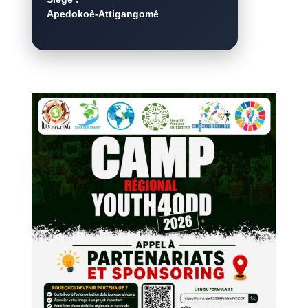
Apedokoè-Attigangomé