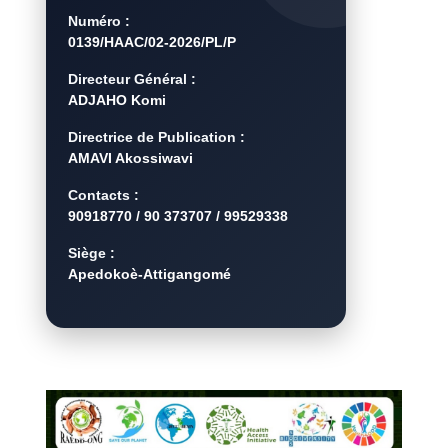
Numéro :
0139/HAAC/02-2026/PL/P
Directeur Général :
ADJAHO Komi
Directrice de Publication :
AMAVI Akossiwavi
Contacts :
90918770 / 90 373707 / 99529338
Siège :
Apedokoè-Attigangomé