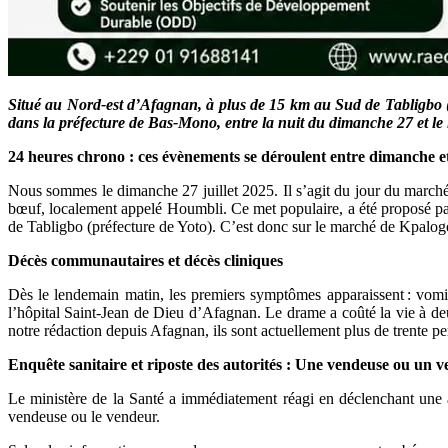
Situé au Nord-est d’Afagnan, à plus de 15 km au Sud de Tabligbo (Yo
dans la préfecture de Bas-Mono, entre la nuit du dimanche 27 et le
24 heures chrono : ces évènements se déroulent entre dimanche e
Nous sommes le dimanche 27 juillet 2025. Il s’agit du jour du marché
bœuf, localement appelé Houmbli. Ce met populaire, a été proposé par 
de Tabligbo (préfecture de Yoto). C’est donc sur le marché de Kpalogo, 
Décès communautaires et décès cliniques
Dès le lendemain matin, les premiers symptômes apparaissent : vomiss
l’hôpital Saint-Jean de Dieu d’Afagnan. Le drame a coûté la vie à deu
notre rédaction depuis Afagnan, ils sont actuellement plus de trente per
Enquête sanitaire et riposte des autorités : Une vendeuse ou un 
Le ministère de la Santé a immédiatement réagi en déclenchant une ale
vendeuse ou le vendeur.