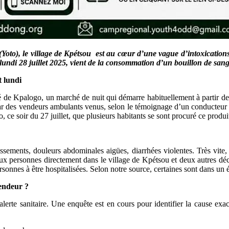
to), le village de Kpétsou est au cœur d’une vague d’intoxications a
 lundi 28 juillet 2025, vient de la consommation d’un bouillon de s
t lundi
 de Kpalogo, un marché de nuit qui démarre habituellement à partir de 2
des vendeurs ambulants venus, selon le témoignage d’un conducteur de t
ce soir du 27 juillet, que plusieurs habitants se sont procuré ce produi
ements, douleurs abdominales aigües, diarrhées violentes. Très vite, 
x personnes directement dans le village de Kpétsou et deux autres décès
sonnes à être hospitalisées. Selon notre source, certaines sont dans un é
vendeur ?
rte sanitaire. Une enquête est en cours pour identifier la cause exact