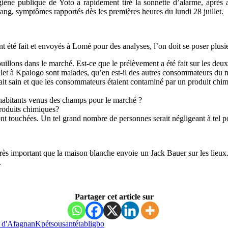
hygiène publique de Yoto a rapidement tiré la sonnette d’alarme, après
ang, symptômes rapportés dès les premières heures du lundi 28 juillet.
nt été fait et envoyés à Lomé pour des analyses, l’on doit se poser plusi
uillons dans le marché. Est-ce que le prélèvement a été fait sur les deux
llet à Kpalogo sont malades, qu’en est-il des autres consommateurs du
it sain et que les consommateurs étaient contaminé par un produit chim
 habitants venus des champs pour le marché ?
produits chimiques?
ont touchées. Un tel grand nombre de personnes serait négligeant à tel p
très important que la maison blanche envoie un Jack Bauer sur les lieux. E
.
Partager cet article sur
u d'Afagnan
Kpétsou
santé
tabligbo