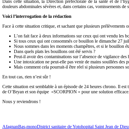
Dans cette situation, la Direction préfectorale de la santé et de l’
douleurs abdominales sévères et, dans certains cas, vomissements de s
Voici l’interrogation de la rédaction
Face à cette situation critique, et sachant que plusieurs prélèvements o
L’on fait face à deux informations sur ceux qui ont vendu les bo
Si tous ceux qui ont consommés ce bouillon le dimanche 27 jui
Nous sommes dans les moments champêtres, et si le bouillon éta
Dans quels plats les bouillons ont été servis ?
Peut-il avoir des contaminations sur l’absence de vigilance des
Une intoxication ne peut-elle pas venir de mains souillées des 
Mais comment cela pourrait-il être réel si plusieurs personnes s
En tout cas, rien n’est sûr !
Cette situation est semblable à un épisode de 24 heures chrono. Il est 
de O’Bryan et son équipe »SCORPION » pour une solution efficace
Nous y reviendrons !
Afagnan
Bas-mono
District sanitaire de Yoto
hopital Saint Jean de Die