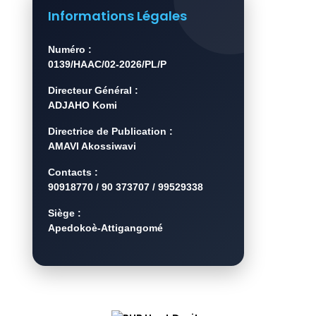
Informations Légales
Numéro :
0139/HAAC/02-2026/PL/P
Directeur Général :
ADJAHO Komi
Directrice de Publication :
AMAVI Akossiwavi
Contacts :
90918770 / 90 373707 / 99529338
Siège :
Apedokoè-Attigangomé