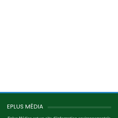
EPLUS MÉDIA
Eplus Médias est un site d’information environnementale