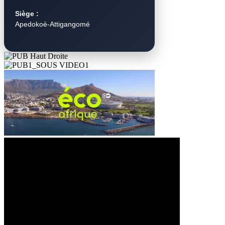
Siège :
Apedokoè-Attigangomé