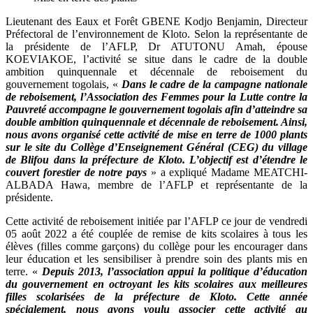
Lieutenant des Eaux et Forêt GBENE Kodjo Benjamin, Directeur
Préfectoral de l’environnement de Kloto. Selon la représentante de
la présidente de l’AFLP, Dr ATUTONU Amah, épouse
KOEVIAKOE, l’activité se situe dans le cadre de la double
ambition quinquennale et décennale de reboisement du
gouvernement togolais, «
Dans le cadre de la campagne nationale
de reboisement, l’Association des Femmes pour la Lutte contre la
Pauvreté accompagne le gouvernement togolais afin d’atteindre sa
double ambition quinquennale et décennale de reboisement. Ainsi,
nous avons organisé cette activité de mise en terre de 1000 plants
sur le site du Collège d’Enseignement Général (CEG) du village
de Blifou dans la préfecture de Kloto. L’objectif est d’étendre le
couvert forestier de notre pays
» a expliqué Madame MEATCHI-
ALBADA Hawa, membre de l’AFLP et représentante de la
présidente.
Cette activité de reboisement initiée par l’AFLP ce jour de vendredi
05 août 2022 a été couplée de remise de kits scolaires à tous les
élèves (filles comme garçons) du collège pour les encourager dans
leur éducation et les sensibiliser à prendre soin des plants mis en
terre. «
Depuis 2013, l’association appui la politique d’éducation
du gouvernement en octroyant les kits scolaires aux meilleures
filles scolarisées de la préfecture de Kloto. Cette année
spécialement, nous avons voulu associer cette activité au