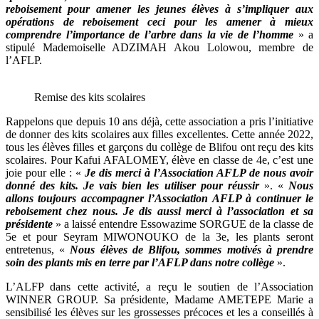
reboisement pour amener les jeunes élèves à s’impliquer aux
opérations de reboisement ceci pour les amener à mieux
comprendre l’importance de l’arbre dans la vie de l’homme
» a
stipulé Mademoiselle ADZIMAH Akou Lolowou, membre de
l’AFLP.
Remise des kits scolaires
Rappelons que depuis 10 ans déjà, cette association a pris l’initiative
de donner des kits scolaires aux filles excellentes. Cette année 2022,
tous les élèves filles et garçons du collège de Blifou ont reçu des kits
scolaires. Pour Kafui AFALOMEY, élève en classe de 4e, c’est une
joie pour elle : «
Je dis merci à l’Association AFLP de nous avoir
donné des kits. Je vais bien les utiliser pour réussir
». «
Nous
allons toujours accompagner l’Association AFLP à continuer le
reboisement chez nous. Je dis aussi merci à l’association et sa
présidente
» a laissé entendre Essowazime SORGUE de la classe de
5e et pour Seyram MIWONOUKO de la 3e, les plants seront
entretenus, «
Nous élèves de Blifou, sommes motivés à prendre
soin des plants mis en terre par l’AFLP dans notre collège
».
L’ALFP dans cette activité, a reçu le soutien de l’Association
WINNER GROUP. Sa présidente, Madame AMETEPE Marie a
sensibilisé les élèves sur les grossesses précoces et les a conseillés à