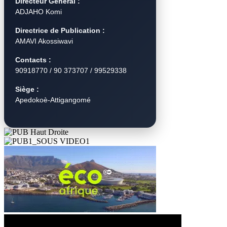
Directeur Général :
ADJAHO Komi
Directrice de Publication :
AMAVI Akossiwavi
Contacts :
90918770 / 90 373707 / 99529338
Siège :
Apedokoè-Attigangomé