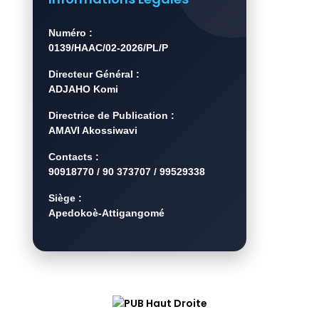
Numéro :
0139/HAAC/02-2026/PL/P
Directeur Général :
ADJAHO Komi
Directrice de Publication :
AMAVI Akossiwavi
Contacts :
90918770 / 90 373707 / 99529338
Siège :
Apedokoè-Attigangomé