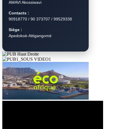
AMAVI Akossiwavi
Contacts :
90918770 / 90 373707 / 99529338
Siège :
Apedokoè-Attigangomé