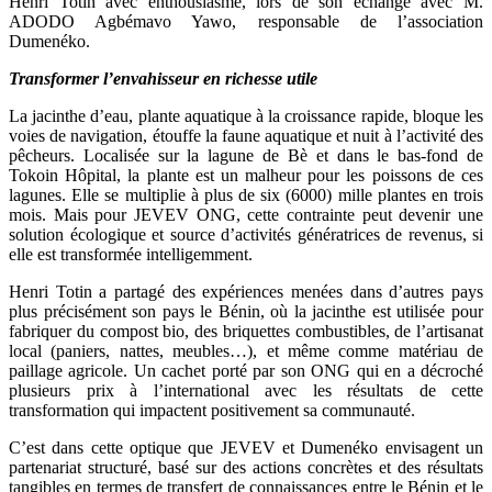
Henri Totin avec enthousiasme, lors de son échange avec M.
ADODO Agbémavo Yawo, responsable de l’association
Dumenéko.
Transformer l’envahisseur en richesse utile
La jacinthe d’eau, plante aquatique à la croissance rapide, bloque les
voies de navigation, étouffe la faune aquatique et nuit à l’activité des
pêcheurs. Localisée sur la lagune de Bè et dans le bas-fond de
Tokoin Hôpital, la plante est un malheur pour les poissons de ces
lagunes. Elle se multiplie à plus de six (6000) mille plantes en trois
mois. Mais pour JEVEV ONG, cette contrainte peut devenir une
solution écologique et source d’activités génératrices de revenus, si
elle est transformée intelligemment.
Henri Totin a partagé des expériences menées dans d’autres pays
plus précisément son pays le Bénin, où la jacinthe est utilisée pour
fabriquer du compost bio, des briquettes combustibles, de l’artisanat
local (paniers, nattes, meubles…), et même comme matériau de
paillage agricole. Un cachet porté par son ONG qui en a décroché
plusieurs prix à l’international avec les résultats de cette
transformation qui impactent positivement sa communauté.
C’est dans cette optique que JEVEV et Dumenéko envisagent un
partenariat structuré, basé sur des actions concrètes et des résultats
tangibles en termes de transfert de connaissances entre le Bénin et le