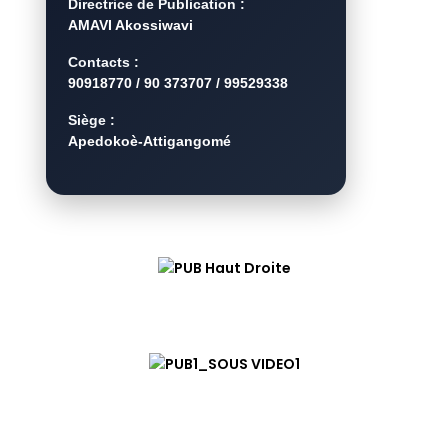
Directrice de Publication :
AMAVI Akossiwavi
Contacts :
90918770 / 90 373707 / 99529338
Siège :
Apedokoè-Attigangomé