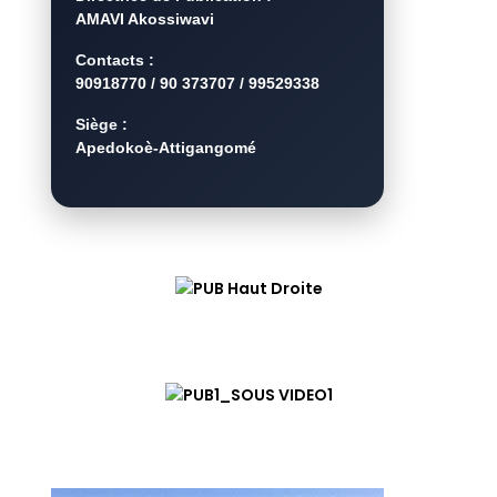
AMAVI Akossiwavi
Contacts :
90918770 / 90 373707 / 99529338
Siège :
Apedokoè-Attigangomé